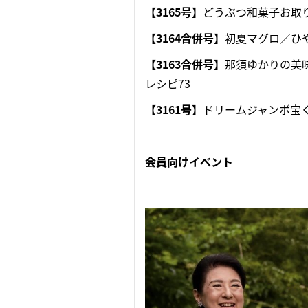
【3165号】
どうぶつ和菓子お取
【3164
合併号】
初夏マグロ／ひ
【3163合併号】
那須ゆかりの美
レシピ73
【3161号】
ドリームジャンボ宝
会員向けイベント