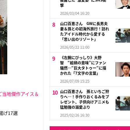
撃
2026/03/04 16:20
山口百恵さん GWに長男夫
妻＆孫との初海外旅行！訪れ
たアイドル時代から愛する
「思い出のリゾート」
2026/05/22 11:00
《左腕にびっしり》大野
智 “絵柄の意味”にファン
騒然…“巨大タトゥー”に描
かれた「7文字の言葉」
2026/07/09 15:25
山口百恵さん 孫といちご狩
ご当地傑作アイス＆
りへ…！手作りおくるみをプ
レゼント、子供向けアニメも
猛勉強の溺愛ぶり
揚げ17選
2025/02/26 16:30