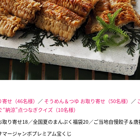
寄せ（46名様）
／
そうめん＆つゆ お取り寄せ（50名様）
／
ぐ“納涼”点つなぎクイズ（10名様）
取り寄せ18／全国夏のまんぷく福袋20／ご当地自慢餃子＆唐
サマージャンボプレミアム宝くじ