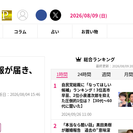
2026/08/09
(日)
コラム
占い
お買い物
総合ランキング
最終更新：2026/08/09 20
報が届き、
1時間
24時間
週間
月間
自民党総裁に「なってほしい
候補」ランキング！3位高市
：2026/08/04 15:46
早苗、2位小泉進次郎を抑え
た圧倒的1位は？【30代〜60
代に聞いた】
2024/09/26 11:00
「本当なら酷い話」黒田勇樹
が離婚報告 過去の“意味深