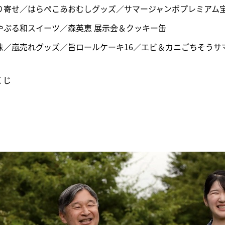
り寄せ／はらぺこあおむしグッズ／サマージャンボプレミアム
やぷる和スイーツ／森英恵 展示会＆クッキー缶
味
／
嵐売れグッズ／旨ロールケーキ16／エビ＆カニごちそうサ
くじ