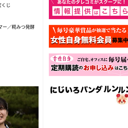
宝くじ
マー／糀みつ発酵