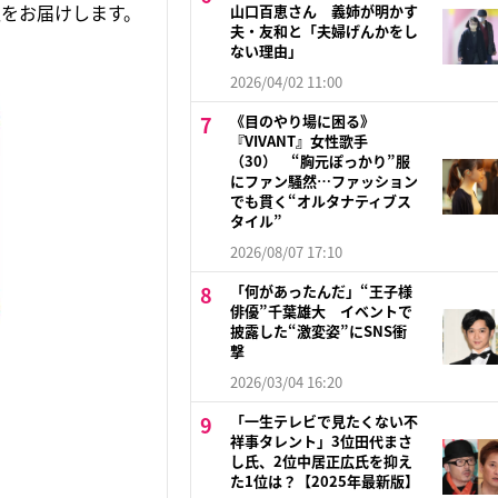
をお届けします。
山口百恵さん 義姉が明かす
夫・友和と「夫婦げんかをし
ない理由」
2026/04/02 11:00
《目のやり場に困る》
『VIVANT』女性歌手
（30） “胸元ぽっかり”服
にファン騒然…ファッション
でも貫く“オルタナティブス
タイル”
2026/08/07 17:10
「何があったんだ」“王子様
俳優”千葉雄大 イベントで
披露した“激変姿”にSNS衝
撃
2026/03/04 16:20
「一生テレビで見たくない不
祥事タレント」3位田代まさ
し氏、2位中居正広氏を抑え
た1位は？【2025年最新版】