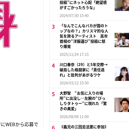
投稿”にネット心配「絶望感
がすごかったろうな」
2024/07/30 15:40
「なんでこんなバカが国のト
ップなの？」カリスマ的な人
気を誇るアーティスト 高市
首相の“洋服選び”投稿に怒
り爆発
2025/11/24 17:15
川口春奈（29）と5年交際→
破局した格闘家に「責任逃
れ」と批判があがるワケ
2024/03/12 15:50
大野智 “お気に入りの場
所”に出没し…左腕の“びっ
しりタトゥー”に現れた「驚
きの異変」
2026/08/08 11:00
にWEBから応募で
《義兄の三回忌法要に参加》