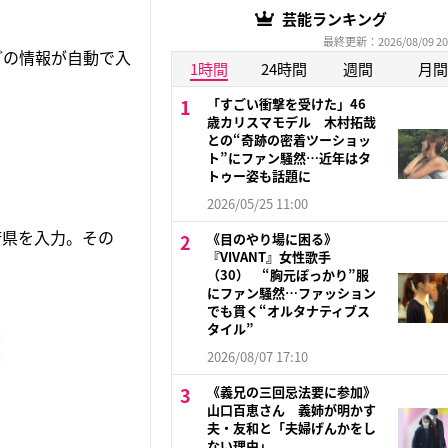
芸能ランキング
最終更新：2026/08/09 20
どの情報が自動で入
1時間
24時間
週間
月間
「すごい衝撃を受けた」46
歳カリスマモデル 木村拓哉
との“奇跡の密着ツーショッ
ト”にファン騒然…近年はタ
トゥー姿も話題に
2026/05/25 11:00
府県を入力。その
《目のやり場に困る》
『VIVANT』女性歌手
（30） “胸元ぽっかり”服
にファン騒然…ファッション
でも貫く“オルタナティブス
タイル”
2026/08/07 17:10
《義兄の三回忌法要に参加》
山口百恵さん 義姉が明かす
夫・友和と「夫婦げんかをし
ない理由」