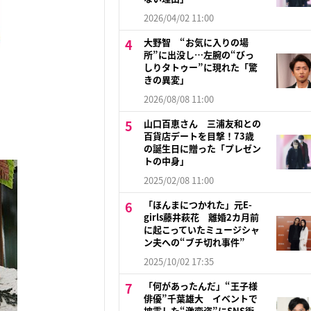
2026/04/02 11:00
大野智 “お気に入りの場
所”に出没し…左腕の“びっ
しりタトゥー”に現れた「驚
きの異変」
2026/08/08 11:00
山口百恵さん 三浦友和との
百貨店デートを目撃！73歳
の誕生日に贈った「プレゼン
トの中身」
2025/02/08 11:00
「ほんまにつかれた」元E-
girls藤井萩花 離婚2カ月前
に起こっていたミュージシャ
ン夫への“ブチ切れ事件”
2025/10/02 17:35
「何があったんだ」“王子様
俳優”千葉雄大 イベントで
披露した“激変姿”にSNS衝