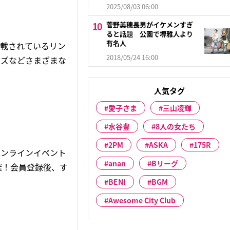
2025/08/03 06:00
菅野美穂長男がイケメンすぎ
ると話題 公園で堺雅人より
有名人
記載されているリン
2018/05/24 16:00
ッズなどさまざまな
人気タグ
愛子さま
三山凌輝
水谷豊
8人の女たち
2PM
ASKA
175R
オンラインイベント
anan
Bリーグ
催！会員登録後、す
BENI
BGM
Awesome City Club