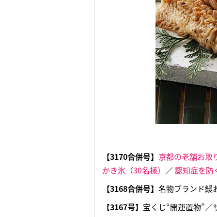
【3170合併号】
京都の老舗お取り
かき氷（30名様）
／
認知症を防
【3168
合併号】
名物ブランド鰻お
【3167号】
宝くじ“開運置物”／