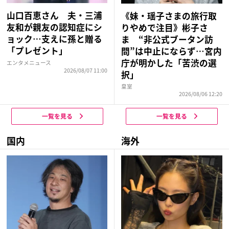
山口百恵さん 夫・三浦
《妹・瑶子さまの旅行取
友和が親友の認知症にシ
りやめで注目》彬子さ
ョック…支えに孫と贈る
ま “非公式ブータン訪
「プレゼント」
問”は中止にならず…宮内
庁が明かした「苦渋の選
エンタメニュース
2026/08/07 11:00
択」
皇室
2026/08/06 12:20
一覧を見る
一覧を見る
国内
海外