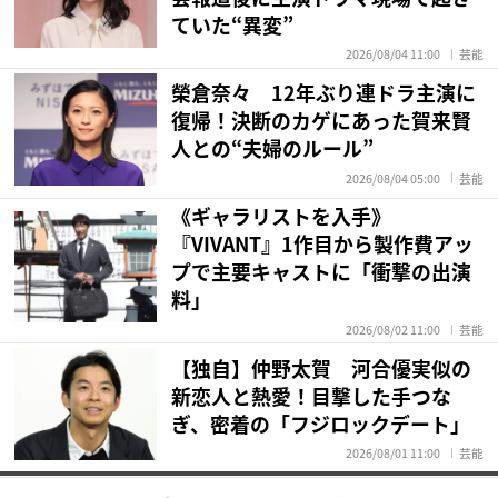
ていた“異変”
2026/08/04 11:00
芸能
榮倉奈々 12年ぶり連ドラ主演に
復帰！決断のカゲにあった賀来賢
人との“夫婦のルール”
2026/08/04 05:00
芸能
《ギャラリストを入手》
『VIVANT』1作目から製作費アッ
プで主要キャストに「衝撃の出演
料」
2026/08/02 11:00
芸能
【独自】仲野太賀 河合優実似の
新恋人と熱愛！目撃した手つな
ぎ、密着の「フジロックデート」
2026/08/01 11:00
芸能