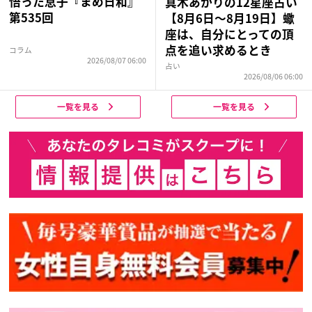
悟った息子『まめ日和』
真木あかりの12星座占い
第535回
【8月6日～8月19日】蠍
座は、自分にとっての頂
点を追い求めるとき
コラム
2026/08/07 06:00
占い
2026/08/06 06:00
一覧を見る
一覧を見る