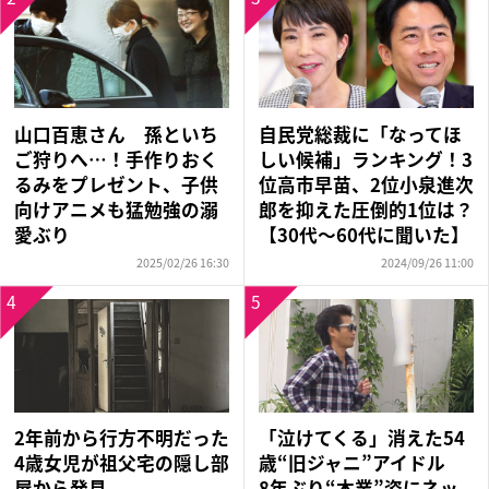
山口百恵さん 孫といち
自民党総裁に「なってほ
ご狩りへ…！手作りおく
しい候補」ランキング！3
るみをプレゼント、子供
位高市早苗、2位小泉進次
向けアニメも猛勉強の溺
郎を抑えた圧倒的1位は？
愛ぶり
【30代〜60代に聞いた】
2025/02/26 16:30
2024/09/26 11:00
4
5
2年前から行方不明だった
「泣けてくる」消えた54
4歳女児が祖父宅の隠し部
歳“旧ジャニ”アイドル
屋から発見
8年ぶり“本業”姿にネッ