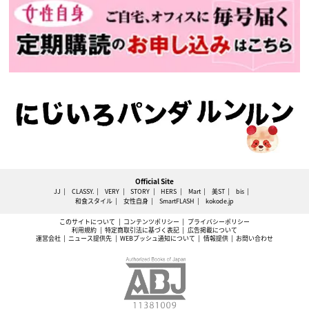
Official Site
JJ
CLASSY.
VERY
STORY
HERS
Mart
美ST
bis
和食スタイル
女性自身
SmartFLASH
kokode.jp
このサイトについて
コンテンツポリシー
プライバシーポリシー
利用規約
特定商取引法に基づく表記
広告掲載について
運営会社
ニュース提供先
WEBプッシュ通知について
情報提供
お問い合わせ