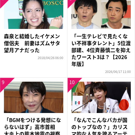
「一生テレビで見たくな
森泉と結婚したイケメン
い不祥事タレント」5位渡
僧侶夫 前妻はズムサタ
部建、4位斉藤慎二を抑え
望月アナだった
たワースト3は？【2026
2018/04/26 06:00
年版】
2026/06/17 11:00
9
10
「BGMをつける発想にな
「なんでこんなバカが国
らないはず」高市首相
のトップなの？」カリス
大炎上の熊本地震の視察
マ的な人気を誇るアーテ