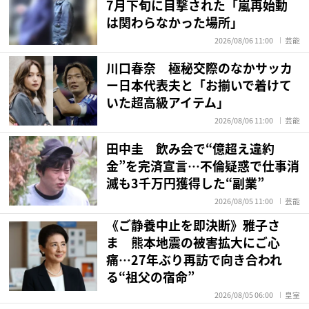
7月下旬に目撃された「嵐再始動
は関わらなかった場所」
2026/08/06 11:00
芸能
川口春奈 極秘交際のなかサッカ
ー日本代表夫と「お揃いで着けて
いた超高級アイテム」
2026/08/06 11:00
芸能
田中圭 飲み会で“億超え違約
金”を完済宣言…不倫疑惑で仕事消
滅も3千万円獲得した“副業”
2026/08/05 11:00
芸能
《ご静養中止を即決断》雅子さ
ま 熊本地震の被害拡大にご心
痛…27年ぶり再訪で向き合われ
る“祖父の宿命”
2026/08/05 06:00
皇室