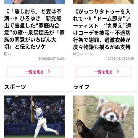
《「騙し討ち」と妻は不
《がっつりタトゥーを入
満…》ひろゆき 新党船
れて…》“ドーム即完”ア
出で露呈した“家庭内合
ーティスト “丸見え”透
意”の壁…泉房穂氏が「家
けコーデを披露…不適切
族の同意がいちばん大
行為で謝罪、過激衣装が
切」と伝えたワケ
度々物議も揺るがぬ支持
国内
韓流ニュース
2026/08/07 11:00
2026/08/03 17:55
一覧を見る
一覧を見る
スポーツ
ライフ