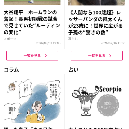
大谷翔平 ホームランの
《人間なら100歳超》レ
奮起！長男初観戦の試合
ッサーパンダの風太くん
で見せていた“ルーティン
が23歳に！世界に広がる
の変化”
子孫の“驚きの数”
スポーツ
暮らし
2026/08/03 19:05
2026/07/16 11:00
一覧を見る
一覧を見る
コラム
占い