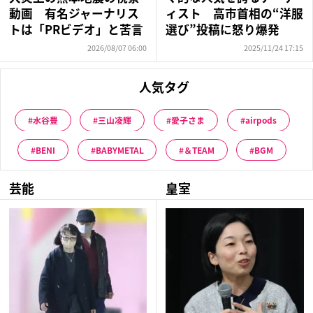
動画 有名ジャーナリス
ィスト 高市首相の“洋服
トは「PRビデオ」と苦言
選び”投稿に怒り爆発
2026/08/07 06:00
2025/11/24 17:15
人気タグ
水谷豊
三山凌輝
愛子さま
airpods
BENI
BABYMETAL
＆TEAM
BGM
芸能
皇室