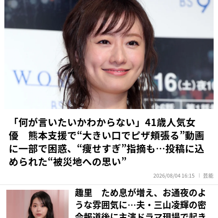
「何が言いたいかわからない」41歳人気女
優 熊本支援で“大きい口でピザ頬張る”動画
に一部で困惑、“痩せすぎ”指摘も…投稿に込
められた“被災地への思い”
2026/08/04 16:15
芸能
趣里 ため息が増え、お通夜のよ
うな雰囲気に…夫・三山凌輝の密
会報道後に主演ドラマ現場で起き